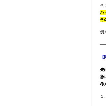
そ
ハ
そ
例
—
【
先
急
考
１