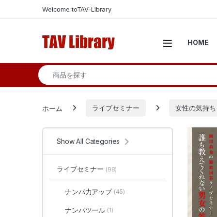
Skip to navigation
Skip to content
Welcome toTAV-Library
Open
HOME
Search for:
ホーム
ライブセミナー
女性の気持ち
Show All Categories
ライブセミナー
(98)
ナンパ力アップ
(45)
ナンパツール
(1)