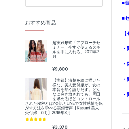
■
■
おすすめ商品
【
超実践形式「アプローチセ
ミナー」今すぐ使えるスキ
・
ルを手に入れろ。2021年7
月
・
¥
9,800
・
【実録】清楚を絵に描いた
様な、美人受付嬢が、女の
本音を熱く語りだす。どん
なに突き放されても、岡田
・
を求めるほどコントロール
された秘密とは?会話とLINEで女性感情を転
がす方法を学べる実録音声【Kasumi 美人
受付嬢 (21)】2018年3月
5段階中
5.00
¥
3,370