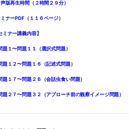
音声版再生時間（２時間２９分）
セミナーPDF（１１６ページ）
セミナー講義内容】
問題１〜問題１１（選択式問題）
問題１２〜問題１６（記述式問題）
問題１７〜問題２６（会話⾍⾷い問題）
問題２７〜問題３２（アプローチ前の観察イメージ問題）