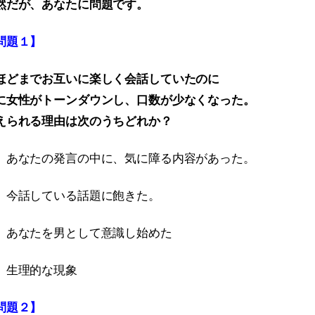
然だが、あなたに問題です。
問題１】
ほどまでお互いに楽しく会話していたのに
に女性がトーンダウンし、口数が少なくなった。
えられる理由は次のうちどれか？
、あなたの発言の中に、気に障る内容があった。
、今話している話題に飽きた。
、あなたを男として意識し始めた
、生理的な現象
問題２】