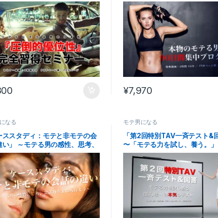
800
¥
7,970
になる
モテ男になる
ーススタディ：モテと非モテの会
「第2回特別TAV一斉テスト&
違い」 ～モテる男の感性、思考、
〜「モテる力を試し、養う。」
力を手に入れよう～2023年8月
一の本気のテスト〜 2023年1