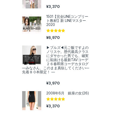
¥
3,370
1501【完全LINEコンプリー
ト教材】新 LINEマスター
2020
5段階中
5.00
¥
6,970
の評価
▶︎ブルズ◀︎元ご飯ですよの
ノリスケ。歴代最高クラス
にダサかった男でも、確実
に垢抜ける最新TAVコーデ
２６春即席コーデカタログ
—みなさん、このまま真似してください—
先着８０本限定！ —
¥
3,970
2008年6月 銀座の女(26)
5段階中
5.00
¥
3,370
の評価