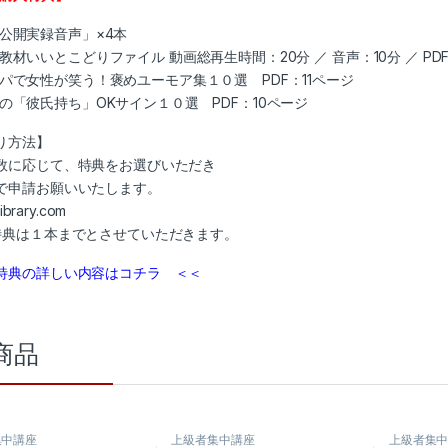
公開実録音声」×4本
教材いいとこどりファイル 動画総再生時間：20分 ／ 音声：10分 ／ PD
パで女性が笑う！褒めユーモア集１０選 PDF：11ページ
の「彼氏持ち」OKサイン１０選 PDF：10ページ
り方法】
数に応じて、特典をお選びいただき
で申請お願いいたします。
ibrary.com
特典は１本までとさせていただきます。
特典の詳しい内容はコチラ ＜＜
商品
集中講座
上級者集中講座
上級者集