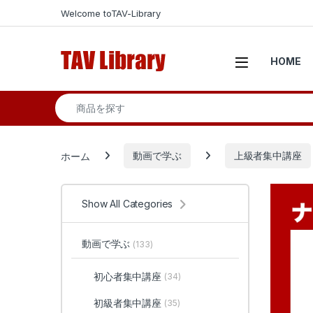
Skip to navigation
Skip to content
Welcome toTAV-Library
Open
HOME
Search for:
ホーム
動画で学ぶ
上級者集中講座
Show All Categories
動画で学ぶ
(133)
初心者集中講座
(34)
初級者集中講座
(35)