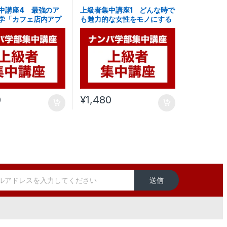
中講座4 最強のア
上級者集中講座1 どんな時で
学「カフェ店内アプ
も魅力的な女性をモノにする
」
PUAのマインドセット
0
¥
1,480
送信