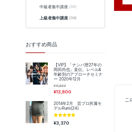
中級者集中講座
(30)
上級者集中講座
(34)
おすすめ商品
【VIP】「ナンパ歴27年の
岡田尚也」直伝。レベル&
年齢別のアプローチセミナ
ー 2020年12月
¥
14,800
¥
13,800
こ
2014年2月 芸プロ所属モ
デルRumi(24)
5段階中
5.00
¥
3,370
の評価