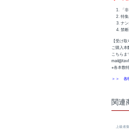
「非
特集
ナン
禁断
【受け取
ご購入本
こちらま
mail@tavl
※各本数
＞＞ 各
関連
上級者