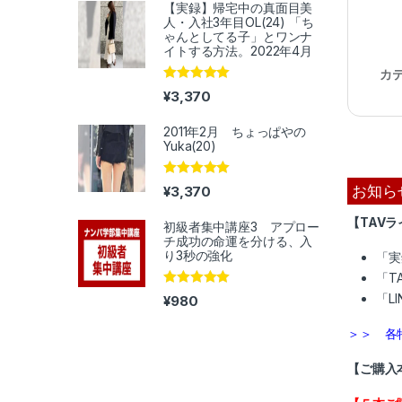
【実録】帰宅中の真面目美
人・入社3年目OL(24) 「ち
ゃんとしてる子」とワンナ
イトする方法。2022年4月
カ
5段階中
5.00
¥
3,370
の評価
2011年2月 ちょっぱやの
Yuka(20)
5段階中
5.00
お知ら
¥
3,370
の評価
【TAV
初級者集中講座3 アプロー
チ成功の命運を分ける、入
り3秒の強化
「実
「T
5段階中
5.00
「L
¥
980
の評価
＞＞ 各
【ご購入