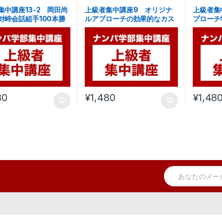
集中講座13-2 岡田尚
上級者集中講座9 オリジナ
上級者集
対峙会話組手100本勝
ルアプローチの効果的なカス
プローチ
タム方法
ローチ編
80
¥
1,480
¥
1,48
E
m
a
i
l
*