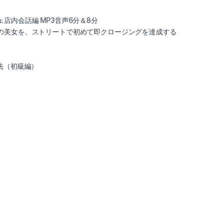
内会話編 MP3音声6分＆8分
の美女を、ストリートで初めて即クロージングを達成する
法（初級編）