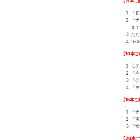
【５本ご
「初
「ナ
まで
ただ
1日
【10本
モテ
『今
「会
『モ
【15本
「ナ
「実
『女
【20本