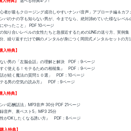
購入特典】
選べる特典4つ！
心者が最もクロージング成功しやすいナンパ音声」アプローチ編＆カフェ店
ンパのナの字も知らない男が、今までなら、絶対諦めていた様なレベル
にやったこと」 PDF 10ページ
の知り合いレベルの女性たちと急接近するためのLINEの送り方、実例集
3分、繰り返すだけで鋼のメンタルが身につく岡田式メンタルセットの方
ご購入特典】
ない男の「左脳会話」の理解と解決 PDF：9ページ
すぐ使える！モテるための相槌集』 PDF：9ページ
話が続く魔法の質問１０選」 PDF：10ページ
テる男の空気の読み方』 PDF：9ページ
ご購入特典】
ンパ応酬話法」MP3音声 30分 PDF 21ページ
録音声、裏ベスト5」MP3 25分
性がOKしたくなる誘い方』 PDF：8ページ
ご購入特典】