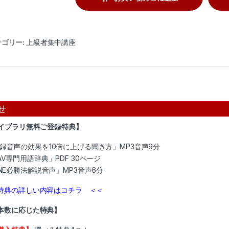
テゴリー:
上級者集中講座
せ
ライブラリ無料ご登録特典】
録音声の効果を10倍に上げる聞き方」MP3音声9分
AV専門用語辞典」PDF 30ページ
INE必勝法解説音声」MP3音声6分
特典の詳しい内容はコチラ ＜＜
本数に応じた特典】