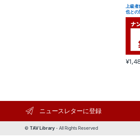
上級者
也との
負
¥
1,4
ニュースレターに登録
©
TAV Library
- All Rights Reserved