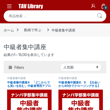
Skip to navigation
Skip to content
Open
0
検索対象:
ホーム
動画で学ぶ
中級者集中講座
中級者集中講座
人気順
結果の1～15/30を表示しています
Filters
中級者集中講座
中級者集中講座
中級者集中講座4 「どこからで
中級者集中講座8、9 【出会い
も笑いを生む」中級者専用アプロ
から60分でクロージングする】
ーチ切り返し会話1
女性を魅了する対峙会話の極意
1&2