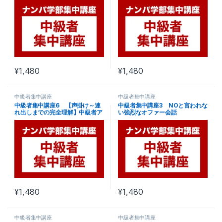
¥
1,480
¥
1,480
中級者集中講座
中級者集中講座
中級者集中講座6 【声掛け～連
中級者集中講座3 NOと言われな
れ出しまでの完全理解】中級者ア
い強烈なオファー会話
プローチ総合1
¥
1,480
¥
1,480
中級者集中講座
中級者集中講座