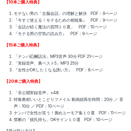
【10本ご購入特典】
モテない男の「左脳会話」の理解と解決 PDF：9ページ
『今すぐ使える！モテるための相槌集』 PDF：9ページ
「会話が続く魔法の質問１０選」 PDF：10ページ
『モテる男の空気の読み方』 PDF：9ページ
【15本ご購入特典】
「ナンパ応酬話法」MP3音声 30分 PDF 21ページ
「実録音声、裏ベスト5」MP3 25分
『女性がOKしたくなる誘い方』 PDF：8ページ
【20本ご購入特典】
「非公開実録音声」×4本
特集教材いいとこどりファイル 動画総再生時間：20分 ／ 音
声：10分 ／ PDF：10ページ
ナンパで女性が笑う！褒めユーモア集１０選 PDF：11ページ
禁断の「彼氏持ち」OKサイン１０選 PDF：10ページ
【受け取り方法】