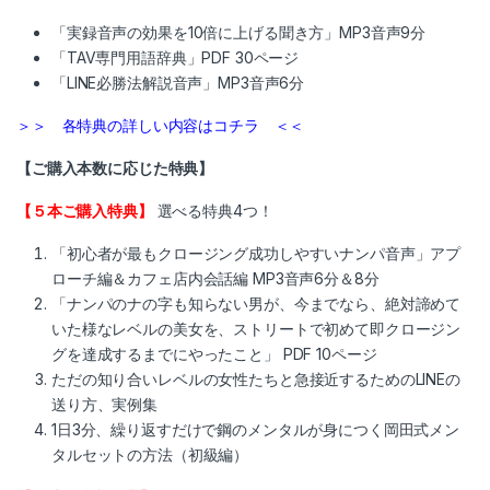
「実録音声の効果を10倍に上げる聞き方」MP3音声9分
「TAV専門用語辞典」PDF 30ページ
「LINE必勝法解説音声」MP3音声6分
＞＞ 各特典の詳しい内容はコチラ ＜＜
【ご購入本数に応じた特典】
【５本ご購入特典】
選べる特典4つ！
「初心者が最もクロージング成功しやすいナンパ音声」アプ
ローチ編＆カフェ店内会話編 MP3音声6分＆8分
「ナンパのナの字も知らない男が、今までなら、絶対諦めて
いた様なレベルの美女を、ストリートで初めて即クロージン
グを達成するまでにやったこと」 PDF 10ページ
ただの知り合いレベルの女性たちと急接近するためのLINEの
送り方、実例集
1日3分、繰り返すだけで鋼のメンタルが身につく岡田式メン
タルセットの方法（初級編）