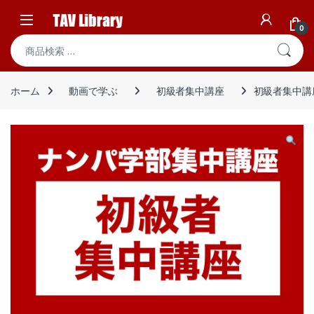
Skip to navigation
Skip to content
Open
0
検索対象:
ホーム
動画で学ぶ
初級者集中講座
初級者集中講