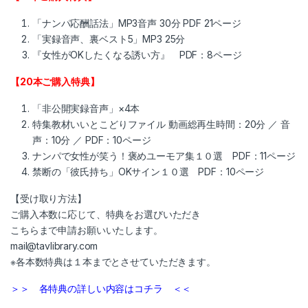
「ナンパ応酬話法」MP3音声 30分 PDF 21ページ
「実録音声、裏ベスト5」MP3 25分
『女性がOKしたくなる誘い方』 PDF：8ページ
【20本ご購入特典】
「非公開実録音声」×4本
特集教材いいとこどりファイル 動画総再生時間：20分 ／ 音
声：10分 ／ PDF：10ページ
ナンパで女性が笑う！褒めユーモア集１０選 PDF：11ページ
禁断の「彼氏持ち」OKサイン１０選 PDF：10ページ
【受け取り方法】
ご購入本数に応じて、特典をお選びいただき
こちらまで申請お願いいたします。
mail@tavlibrary.com
※各本数特典は１本までとさせていただきます。
＞＞ 各特典の詳しい内容はコチラ ＜＜