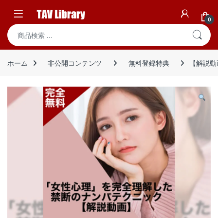
Skip to navigation
Skip to content
Open
0
検索対象:
ホーム
非公開コンテンツ
無料登録特典
【解説動