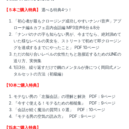
【５本ご購入特典】
選べる特典4つ！
「初心者が最もクロージング成功しやすいナンパ音声」アプ
ローチ編＆カフェ店内会話編 MP3音声6分＆8分
「ナンパのナの字も知らない男が、今までなら、絶対諦めて
いた様なレベルの美女を、ストリートで初めて即クロージン
グを達成するまでにやったこと」 PDF 10ページ
ただの知り合いレベルの女性たちと急接近するためのLINEの
送り方、実例集
1日3分、繰り返すだけで鋼のメンタルが身につく岡田式メン
タルセットの方法（初級編）
【10本ご購入特典】
モテない男の「左脳会話」の理解と解決 PDF：9ページ
『今すぐ使える！モテるための相槌集』 PDF：9ページ
「会話が続く魔法の質問１０選」 PDF：10ページ
『モテる男の空気の読み方』 PDF：9ページ
【15本ご購入特典】