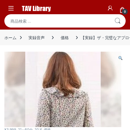
Skip to navigation
Skip to content
Open
0
検索対象:
ホーム
実録音声
価格
【実録】ザ・完璧なアプロー
¥3,999
,
21～60分
,
20才
,
価格