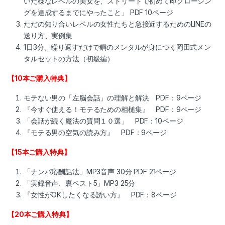
いた様なレベルの美女を、ストリートで初めて即クロージン
グを達成するまでにやったこと」 PDF 10ページ
ただの知り合いレベルの女性たちと急接近するためのLINEの
送り方、実例集
1日3分、繰り返すだけで鋼のメンタルが身につく岡田式メン
タルセットの方法（初級編）
【10本ご購入特典】
モテない男の「左脳会話」の理解と解決 PDF：9ページ
『今すぐ使える！モテるための相槌集』 PDF：9ページ
「会話が続く魔法の質問１０選」 PDF：10ページ
『モテる男の空気の読み方』 PDF：9ページ
【15本ご購入特典】
「ナンパ応酬話法」MP3音声 30分 PDF 21ページ
「実録音声、裏ベスト5」MP3 25分
『女性がOKしたくなる誘い方』 PDF：8ページ
【20本ご購入特典】