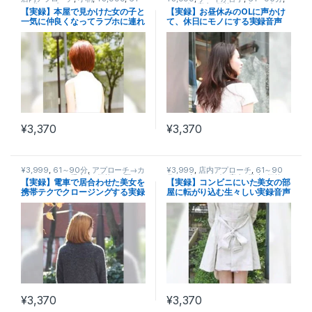
90分
,
アプローチ→カフェ→ホテル
,
コンビニ店内
,
価格
,
26才
,
アプロー
【実録】本屋で見かけた女の子と
【実録】お昼休みのOLに声かけ
学生
,
OKサインを見落とす
,
価格
,
書
チ→ライン交換→カフェ→ホテル
,
一気に仲良くなってラブホに連れ
て、休日にモノにする実録音声
店内
,
無視される
,
23才
,
立ち読み中
人見知り
,
自然な出会い
,
メール・
LINEテクニック
,
OL
込む実録音声【本屋のYui(23)】
【派遣のManami(26)】2008
2008年3月
年4月
¥
3,370
¥
3,370
¥3,999
,
61～90分
,
アプローチ→カ
¥3,999
,
店内アプローチ
,
61～90
フェ→ホテル
,
帰宅中
,
価格
,
お堅い
,
分
,
19才
,
コンビニ店内
,
学生
,
価格
,
【実録】電車で居合わせた美女を
【実録】コンビニにいた美女の部
23才
,
電車内
,
共有スペースアプロー
大人しい
,
ノリが悪い
,
人見知り
,
ア
携帯テクでクロージングする実録
屋に転がり込む生々しい実録音声
チ
,
押しが弱い
,
OL
プローチ→ライン交換→カフェ→ホ
テル
,
メール・LINEテクニック
,
高身
音声【電車内のRina(23)】
【コンビニのHitomi(19)】
長
,
立ち読み中
2008年2月
2008年1月
¥
3,370
¥
3,370