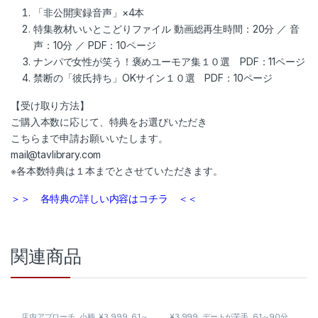
「非公開実録音声」×4本
特集教材いいとこどりファイル 動画総再生時間：20分 ／ 音
声：10分 ／ PDF：10ページ
ナンパで女性が笑う！褒めユーモア集１０選 PDF：11ページ
禁断の「彼氏持ち」OKサイン１０選 PDF：10ページ
【受け取り方法】
ご購入本数に応じて、特典をお選びいただき
こちらまで申請お願いいたします。
mail@tavlibrary.com
※各本数特典は１本までとさせていただきます。
＞＞ 各特典の詳しい内容はコチラ ＜＜
関連商品
店内アプローチ
,
小柄
,
¥3,999
,
61～
¥3,999
,
デートが苦手
,
61～90分
,