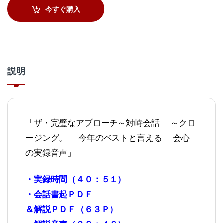
今すぐ購入
説明
「ザ・完璧なアプローチ～対峙会話 ～クロ
ージング。 今年のベストと言える 会心
の実録音声」
・実録時間（４０：５１）
・会話書起ＰＤＦ
＆解説ＰＤＦ（６３Ｐ）