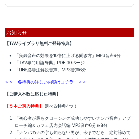
お知らせ
【TAVライブラリ無料ご登録特典】
「実録音声の効果を10倍に上げる聞き方」MP3音声9分
「TAV専門用語辞典」PDF 30ページ
「LINE必勝法解説音声」MP3音声6分
＞＞ 各特典の詳しい内容はコチラ ＜＜
【ご購入本数に応じた特典】
【５本ご購入特典】
選べる特典4つ！
「初心者が最もクロージング成功しやすいナンパ音声」アプ
ローチ編＆カフェ店内会話編 MP3音声6分＆8分
「ナンパのナの字も知らない男が、今までなら、絶対諦めて