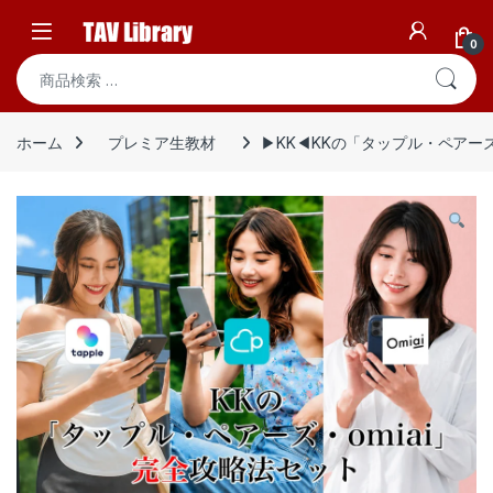
Skip to navigation
Skip to content
Open
0
検索対象:
ホーム
プレミア生教材
▶︎KK◀︎KKの「タップル・ペアー