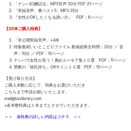
「ナンパ応酬話法」MP3音声 30分 PDF 21ページ
「実録音声、裏ベスト5」MP3 25分
『女性がOKしたくなる誘い方』 PDF：8ページ
【20本ご購入特典】
「非公開実録音声」×4本
特集教材いいとこどりファイル 動画総再生時間：20分 ／ 音
声：10分 ／ PDF：10ページ
ナンパで女性が笑う！褒めユーモア集１０選 PDF：11ページ
禁断の「彼氏持ち」OKサイン１０選 PDF：10ページ
【受け取り方法】
ご購入本数に応じて、特典をお選びいただき
こちらまで申請お願いいたします。
mail@tavlibrary.com
※各本数特典は１本までとさせていただきます。
＞＞ 各特典の詳しい内容はコチラ ＜＜