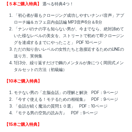
【５本ご購入特典】
選べる特典4つ！
「初心者が最もクロージング成功しやすいナンパ音声」アプ
ローチ編＆カフェ店内会話編 MP3音声6分＆8分
「ナンパのナの字も知らない男が、今までなら、絶対諦めて
いた様なレベルの美女を、ストリートで初めて即クロージン
グを達成するまでにやったこと」 PDF 10ページ
ただの知り合いレベルの女性たちと急接近するためのLINEの
送り方、実例集
1日3分、繰り返すだけで鋼のメンタルが身につく岡田式メン
タルセットの方法（初級編）
【10本ご購入特典】
モテない男の「左脳会話」の理解と解決 PDF：9ページ
『今すぐ使える！モテるための相槌集』 PDF：9ページ
「会話が続く魔法の質問１０選」 PDF：10ページ
『モテる男の空気の読み方』 PDF：9ページ
【15本ご購入特典】