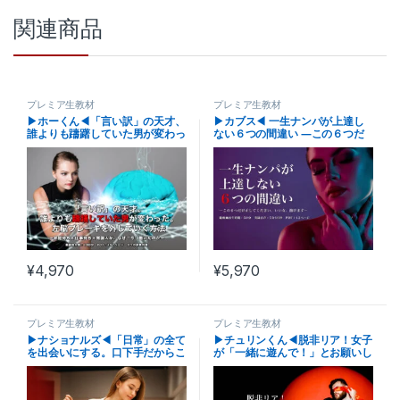
関連商品
プレミア生教材
プレミア生教材
▶︎ホーくん◀︎「言い訳」の天才、
▶︎カブス◀︎ 一生ナンパが上達し
誰よりも躊躇していた男が変わっ
ない６つの間違い ―この６つだ
た。 左脳ブレーキを外していく
け正してください。いい女、抱け
方法 ～家庭持ち×仕事持ち×常識
ます―
人が、なぜ“今”動けたのか～
¥
4,970
¥
5,970
プレミア生教材
プレミア生教材
▶︎ナショナルズ◀︎「日常」の全て
▶︎チュリンくん◀︎脱非リア！女子
を出会いにする。口下手だからこ
が「一緒に遊んで！」とお願いし
そ結果が出る！店内アプローチの
てくる大人の夜遊びマニュアル
極意