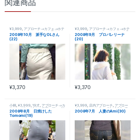
関連商品
¥3,999
,
アプローチ→カフェ→ホテ
¥3,999
,
アプローチ→カフェ→ホテ
ル
,
21～60分
,
OKサインを見落とす
,
ル
,
20才
,
21～60分
,
OKサインを見
2008年10月 派手なOLさん
2008年9月 プロバレリーナ
22才
,
価格
,
真正面アプローチ
,
OL
落とす
,
価格
,
無視される
,
道聞きア
(22)
(20)
プローチ
,
ナンパ初心者である
,
拒否
反応に弱い
,
バレリーナ
,
高身長
,
頭
の回転が速い
¥
3,370
¥
3,370
小柄
,
¥3,999
,
19才
,
アプローチ→カ
¥3,999
,
店内アプローチ
,
アプロー
フェ→ホテル
,
冷たい反応に弱い
,
61
チ→カフェ→ホテル
,
61～90分
,
価
2008年8月 日焼けした
2008年7月 人妻のAmi(30)
～90分
,
学生
,
OKサインを見落とす
,
格
,
人妻
,
30才
,
高身長
,
化粧品売り
Tomomi(19)
価格
,
ドロップアプローチ
,
人見知り
,
場
,
デパート店内
早歩き