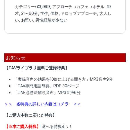
カテゴリー:
¥3,999
,
アプローチ→カフェ→ホテル
,
19
才
,
21～60分
,
学生
,
価格
,
ドロップアプローチ
,
大人し
い
,
お堅い
,
男性経験が少ない
お知らせ
【TAVライブラリ無料ご登録特典】
「実録音声の効果を10倍に上げる聞き方」MP3音声9分
「TAV専門用語辞典」PDF 30ページ
「LINE必勝法解説音声」MP3音声6分
＞＞ 各特典の詳しい内容はコチラ ＜＜
【ご購入本数に応じた特典】
【５本ご購入特典】
選べる特典4つ！