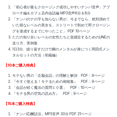
「初心者が最もクロージング成功しやすいナンパ音声」アプ
ローチ編＆カフェ店内会話編 MP3音声6分＆8分
「ナンパのナの字も知らない男が、今までなら、絶対諦めて
いた様なレベルの美女を、ストリートで初めて即クロージン
グを達成するまでにやったこと」 PDF 10ページ
ただの知り合いレベルの女性たちと急接近するためのLINEの
送り方、実例集
1日3分、繰り返すだけで鋼のメンタルが身につく岡田式メン
タルセットの方法（初級編）
【10本ご購入特典】
モテない男の「左脳会話」の理解と解決 PDF：9ページ
『今すぐ使える！モテるための相槌集』 PDF：9ページ
「会話が続く魔法の質問１０選」 PDF：10ページ
『モテる男の空気の読み方』 PDF：9ページ
【15本ご購入特典】
「ナンパ応酬話法」MP3音声 30分 PDF 21ページ