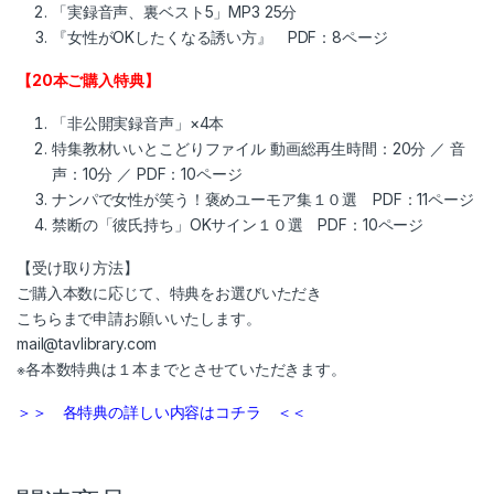
「実録音声、裏ベスト5」MP3 25分
『女性がOKしたくなる誘い方』 PDF：8ページ
【20本ご購入特典】
「非公開実録音声」×4本
特集教材いいとこどりファイル 動画総再生時間：20分 ／ 音
声：10分 ／ PDF：10ページ
ナンパで女性が笑う！褒めユーモア集１０選 PDF：11ページ
禁断の「彼氏持ち」OKサイン１０選 PDF：10ページ
【受け取り方法】
ご購入本数に応じて、特典をお選びいただき
こちらまで申請お願いいたします。
mail@tavlibrary.com
※各本数特典は１本までとさせていただきます。
＞＞ 各特典の詳しい内容はコチラ ＜＜