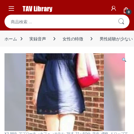
Skip to navigation
Skip to content
Open
0
検索対象:
ホーム
実録音声
女性の特徴
男性経験が少ない
¥3,999
,
アプローチ→カフェ→ホテル
,
19才
,
21～60分
,
学生
,
価格
,
ドロップア