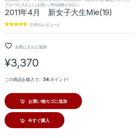
プローチ
,
大人しい
,
お堅い
,
男性経験が少ない
2011年4月 新女子大生Mie(19)
(
1
件のレビュー)
1
件の利用者
評価に基づ
く5段階評価
のうち、
お気に入りに追加
5.00
点
¥
3,370
この商品を購入で、
34
ポイント!
お買い物カゴに追加
今すぐ購入